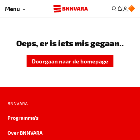
Menu
Oeps, er is iets mis gegaan..
Doorgaan naar de homepage
BNNVARA
Programma's
Over BNNVARA