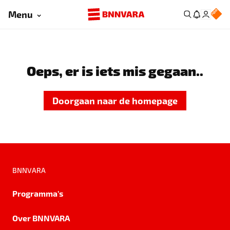
Menu
Oeps, er is iets mis gegaan..
Doorgaan naar de homepage
BNNVARA
Programma's
Over BNNVARA