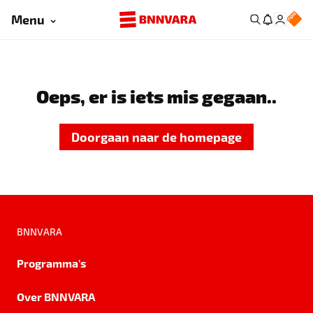
Menu
Oeps, er is iets mis gegaan..
Doorgaan naar de homepage
BNNVARA
Programma's
Over BNNVARA