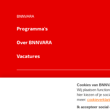
BNNVARA
Programma's
Over BNNVARA
Vacatures
Privacy
Cookie-instellingen
Algemene 