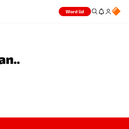
Word lid
an..