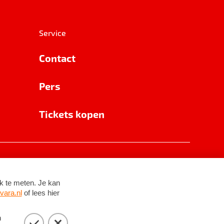
Service
Contact
Pers
Tickets kopen
RSIN 8531 62 402