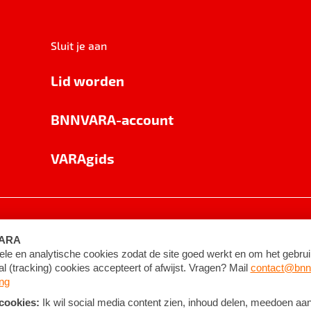
Sluit je aan
Lid worden
BNNVARA-account
VARAgids
voorwaarden
©
2026
BNNVARA