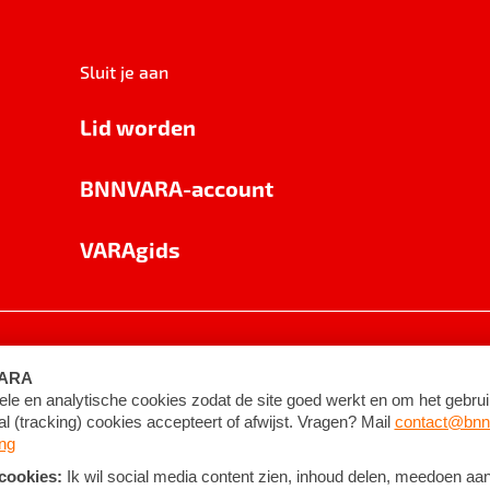
Sluit je aan
Lid worden
BNNVARA-account
VARAgids
voorwaarden
©
2026
BNNVARA