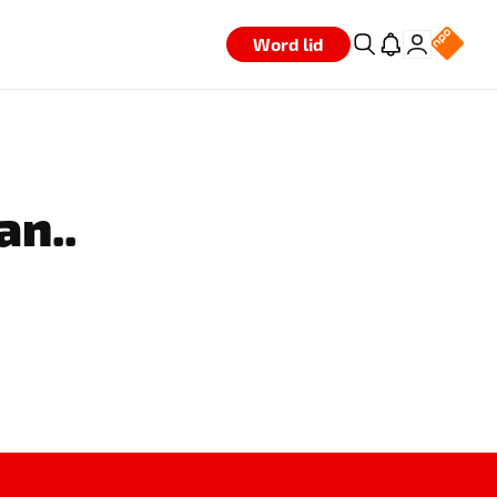
Word lid
an..