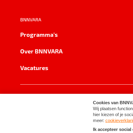
BNNVARA
Programma's
Over BNNVARA
Vacatures
Privacy
Cookie-instellingen
Algemene 