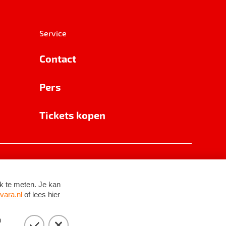
Service
Contact
Pers
Tickets kopen
RSIN 8531 62 402