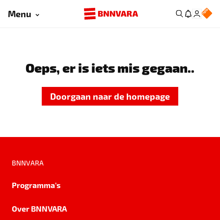
Menu
Oeps, er is iets mis gegaan..
Doorgaan naar de homepage
BNNVARA
Programma's
Over BNNVARA