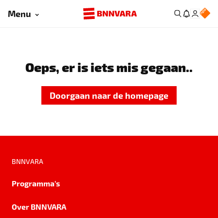
Menu
Oeps, er is iets mis gegaan..
Doorgaan naar de homepage
BNNVARA
Programma's
Over BNNVARA