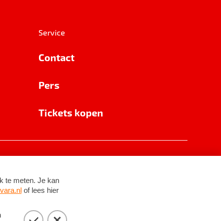
Service
Contact
Pers
Tickets kopen
RSIN 8531 62 402