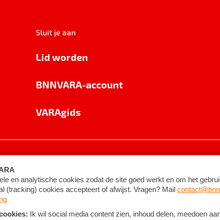
Sluit je aan
Lid worden
BNNVARA-account
VARAgids
voorwaarden
©
2026
BNNVARA