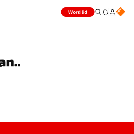
Word lid
an..