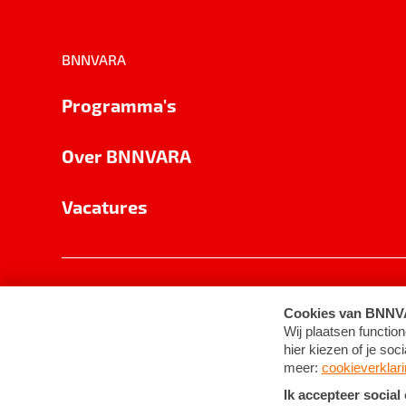
BNNVARA
Programma's
Over BNNVARA
Vacatures
Privacy
Cookie-instellingen
Algemene 