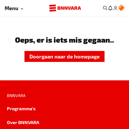
Menu
Oeps, er is iets mis gegaan..
Doorgaan naar de homepage
BNNVARA
Programma's
Over BNNVARA