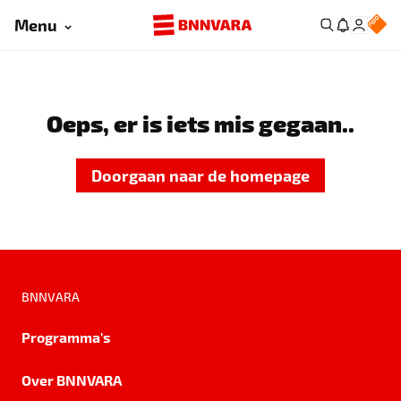
Menu
Oeps, er is iets mis gegaan..
Doorgaan naar de homepage
BNNVARA
Programma's
Over BNNVARA