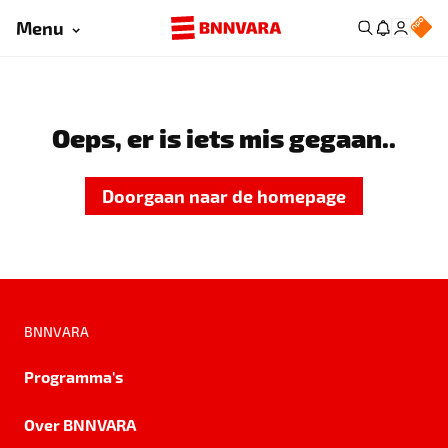
Menu
Oeps, er is iets mis gegaan..
Doorgaan naar de homepage
BNNVARA
Programma's
Over BNNVARA