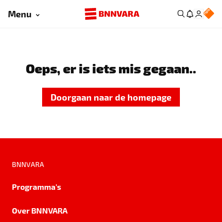
Menu
Oeps, er is iets mis gegaan..
Doorgaan naar de homepage
BNNVARA
Programma's
Over BNNVARA