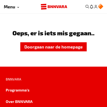
Menu
Oeps, er is iets mis gegaan..
Doorgaan naar de homepage
BNNVARA
Programma's
Over BNNVARA