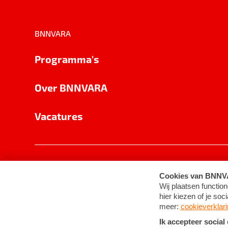
BNNVARA
Programma's
Over BNNVARA
Vacatures
Privacy
Cookie-instellingen
Algemene 