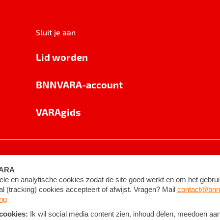
Sluit je aan
Lid worden
BNNVARA-account
VARAgids
voorwaarden
©
2026
BNNVARA