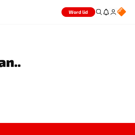
Word lid
an..