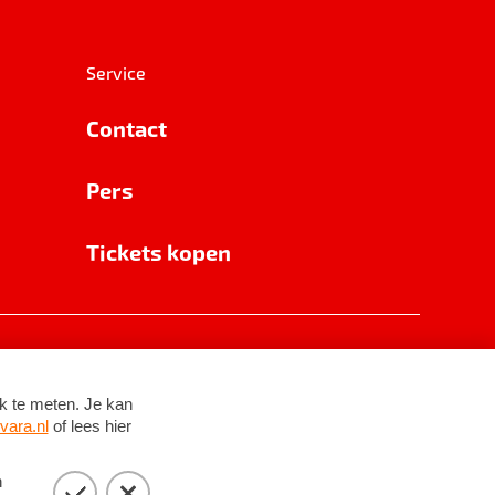
Service
Contact
Pers
Tickets kopen
RSIN 8531 62 402