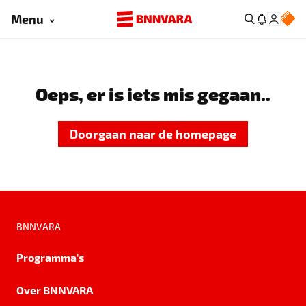
Menu
Oeps, er is iets mis gegaan..
Doorgaan naar de homepage
BNNVARA
Programma's
Over BNNVARA