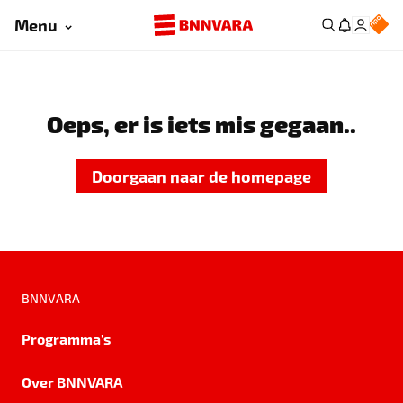
Menu
Oeps, er is iets mis gegaan..
Doorgaan naar de homepage
BNNVARA
Programma's
Over BNNVARA