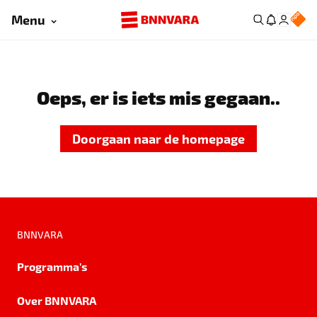
Menu
Oeps, er is iets mis gegaan..
Doorgaan naar de homepage
BNNVARA
Programma's
Over BNNVARA