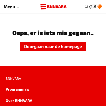
Menu
Oeps, er is iets mis gegaan..
Doorgaan naar de homepage
BNNVARA
Programma's
Over BNNVARA