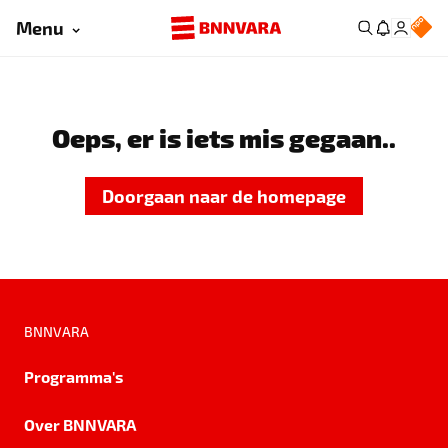
Menu
Oeps, er is iets mis gegaan..
Doorgaan naar de homepage
BNNVARA
Programma's
Over BNNVARA