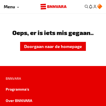
Menu
Oeps, er is iets mis gegaan..
Doorgaan naar de homepage
BNNVARA
Programma's
Over BNNVARA