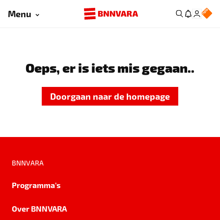
Menu
Oeps, er is iets mis gegaan..
Doorgaan naar de homepage
BNNVARA
Programma's
Over BNNVARA