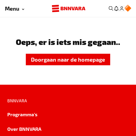
Menu
Oeps, er is iets mis gegaan..
Doorgaan naar de homepage
BNNVARA
Programma's
Over BNNVARA