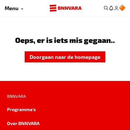
Menu
Oeps, er is iets mis gegaan..
Doorgaan naar de homepage
BNNVARA
Programma's
Over BNNVARA