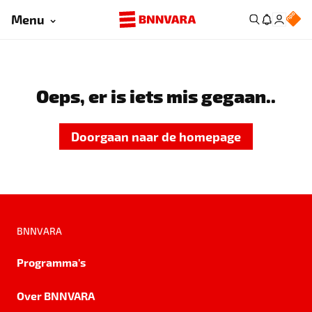
Menu
Oeps, er is iets mis gegaan..
Doorgaan naar de homepage
BNNVARA
Programma's
Over BNNVARA