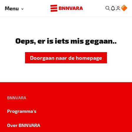
Menu
Oeps, er is iets mis gegaan..
Doorgaan naar de homepage
BNNVARA
Programma's
Over BNNVARA