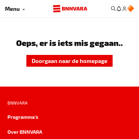
Menu
Oeps, er is iets mis gegaan..
Doorgaan naar de homepage
BNNVARA
Programma's
Over BNNVARA