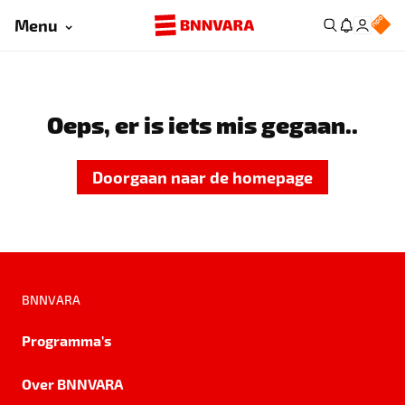
Menu
Oeps, er is iets mis gegaan..
Doorgaan naar de homepage
BNNVARA
Programma's
Over BNNVARA