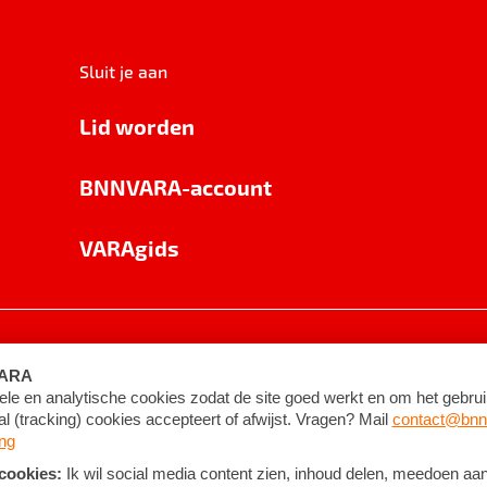
Sluit je aan
Lid worden
BNNVARA-account
VARAgids
voorwaarden
©
2026
BNNVARA