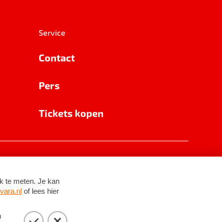
Service
Contact
Pers
Tickets kopen
RSIN 8531 62 402