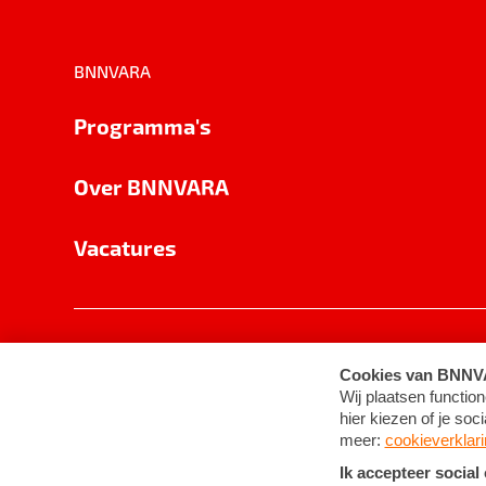
BNNVARA
Programma's
Over BNNVARA
Vacatures
Privacy
Cookie-instellingen
Algemene 