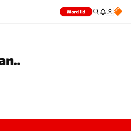
Word lid
an..