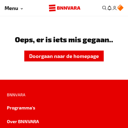
Menu
Oeps, er is iets mis gegaan..
Doorgaan naar de homepage
BNNVARA
Programma's
Over BNNVARA