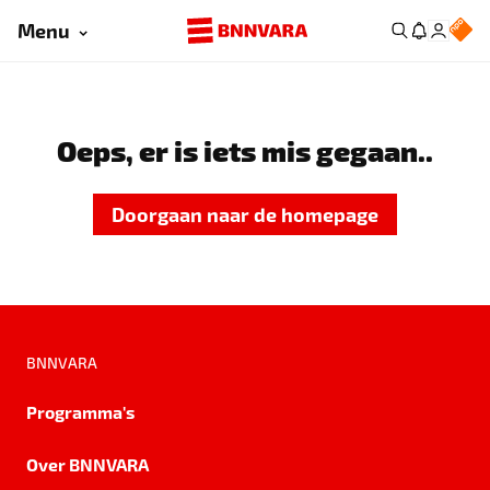
Menu
Oeps, er is iets mis gegaan..
Doorgaan naar de homepage
BNNVARA
Programma's
Over BNNVARA