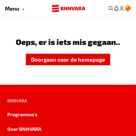
Menu
Oeps, er is iets mis gegaan..
Doorgaan naar de homepage
BNNVARA
Programma's
Over BNNVARA