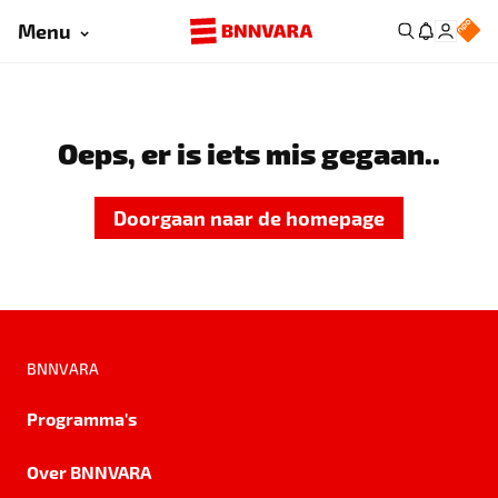
Menu
Oeps, er is iets mis gegaan..
Doorgaan naar de homepage
BNNVARA
Programma's
Over BNNVARA