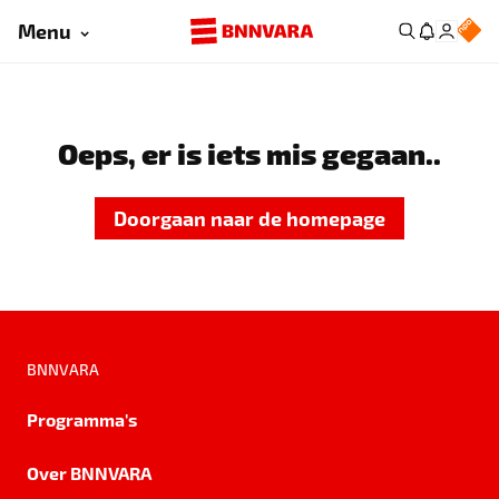
Menu
Oeps, er is iets mis gegaan..
Doorgaan naar de homepage
BNNVARA
Programma's
Over BNNVARA