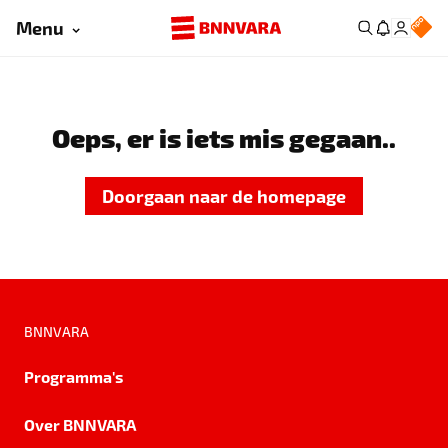
Menu
Oeps, er is iets mis gegaan..
Doorgaan naar de homepage
BNNVARA
Programma's
Over BNNVARA