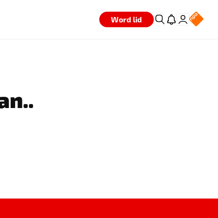
Word lid
an..