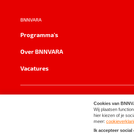
BNNVARA
Programma's
Over BNNVARA
Vacatures
Privacy
Cookie-instellingen
Algemene 