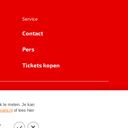
Service
Contact
Pers
Tickets kopen
RSIN 8531 62 402