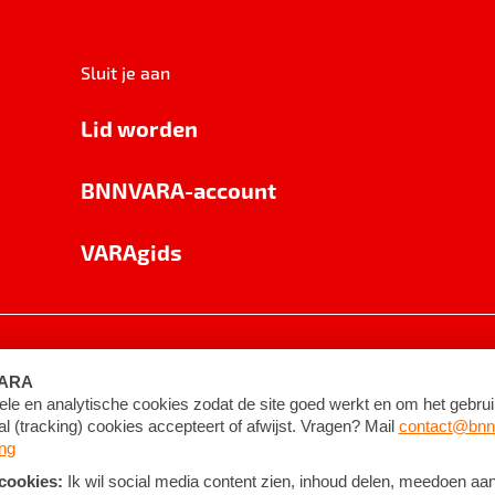
Sluit je aan
Lid worden
BNNVARA-account
VARAgids
voorwaarden
©
2026
BNNVARA