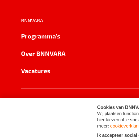
BNNVARA
Programma's
Over BNNVARA
Vacatures
Privacy
Cookie-instellingen
Algemene 