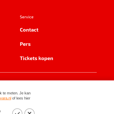
Service
Contact
Pers
Tickets kopen
RSIN 8531 62 402