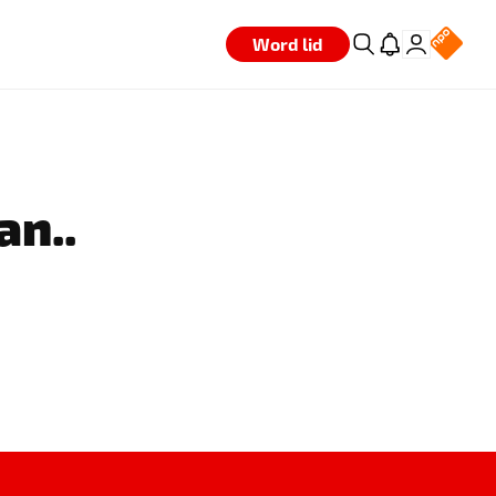
Word lid
an..