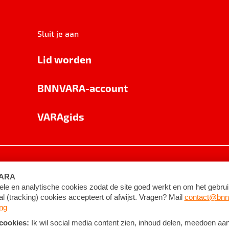
Sluit je aan
Lid worden
BNNVARA-account
VARAgids
voorwaarden
©
2026
BNNVARA