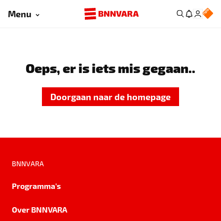
Menu
Oeps, er is iets mis gegaan..
Doorgaan naar de homepage
BNNVARA
Programma's
Over BNNVARA