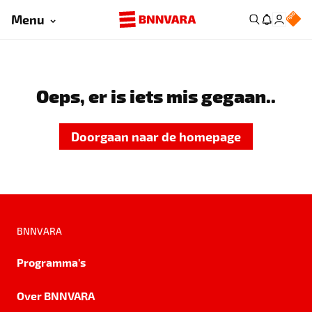
Menu
Oeps, er is iets mis gegaan..
Doorgaan naar de homepage
BNNVARA
Programma's
Over BNNVARA