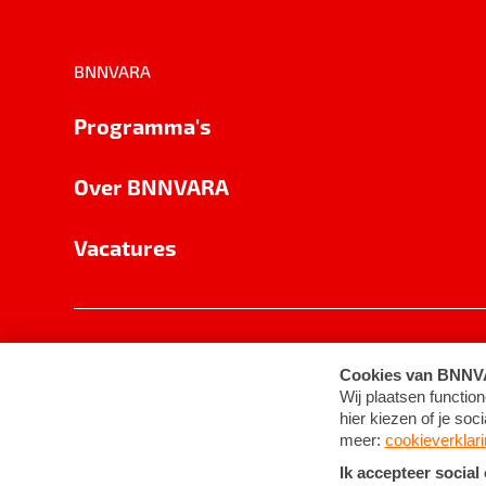
BNNVARA
Programma's
Over BNNVARA
Vacatures
Privacy
Cookie-instellingen
Algemene 