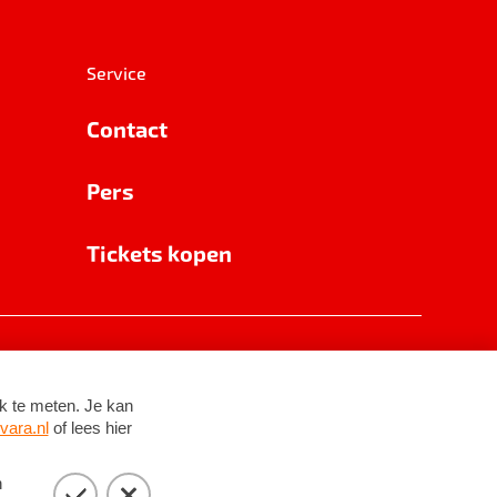
Service
Contact
Pers
Tickets kopen
RSIN 8531 62 402