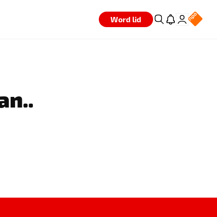
Word lid
an..