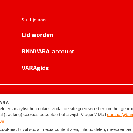
Sluit je aan
Lid worden
BNNVARA-account
VARAgids
voorwaarden
©
2026
BNNVARA