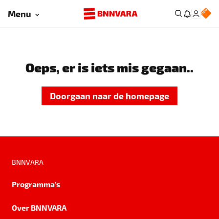
Menu
Oeps, er is iets mis gegaan..
Doorgaan naar de homepage
BNNVARA
Programma's
Over BNNVARA