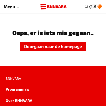
Menu
Oeps, er is iets mis gegaan..
Doorgaan naar de homepage
BNNVARA
Programma's
Over BNNVARA