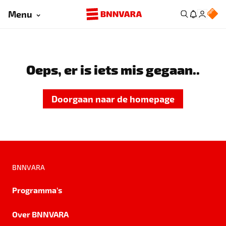
Menu
Oeps, er is iets mis gegaan..
Doorgaan naar de homepage
BNNVARA
Programma's
Over BNNVARA