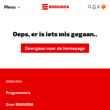
Menu
Oeps, er is iets mis gegaan..
Doorgaan naar de homepage
BNNVARA
Programma's
Over BNNVARA