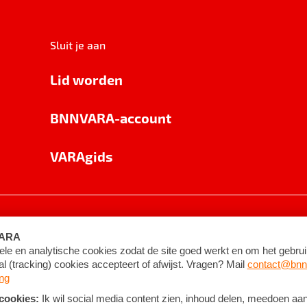
Sluit je aan
Lid worden
BNNVARA-account
VARAgids
voorwaarden
©
2026
BNNVARA