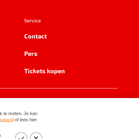
Service
Contact
Pers
Tickets kopen
RSIN 8531 62 402