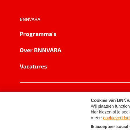
BNNVARA
Programma's
Over BNNVARA
Vacatures
Privacy
Cookie-instellingen
Algemene 