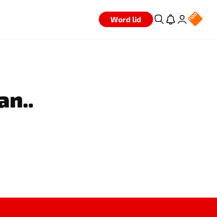
Word lid
an..