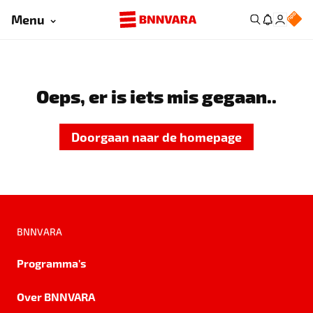
Menu
Oeps, er is iets mis gegaan..
Doorgaan naar de homepage
BNNVARA
Programma's
Over BNNVARA