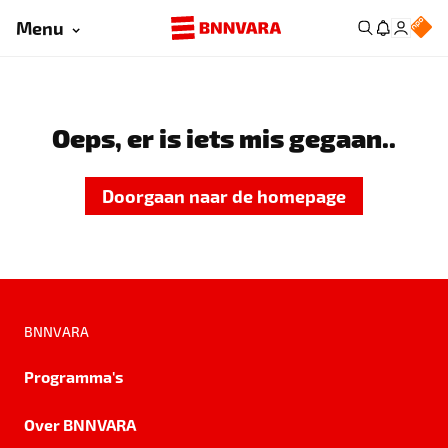
Menu
Oeps, er is iets mis gegaan..
Doorgaan naar de homepage
BNNVARA
Programma's
Over BNNVARA