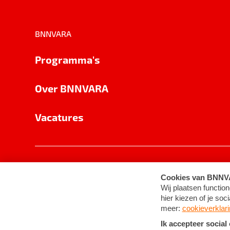
BNNVARA
Programma's
Over BNNVARA
Vacatures
Privacy
Cookie-instellingen
Algemene 