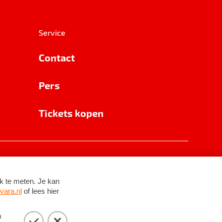
Service
Contact
Pers
Tickets kopen
RSIN 8531 62 402