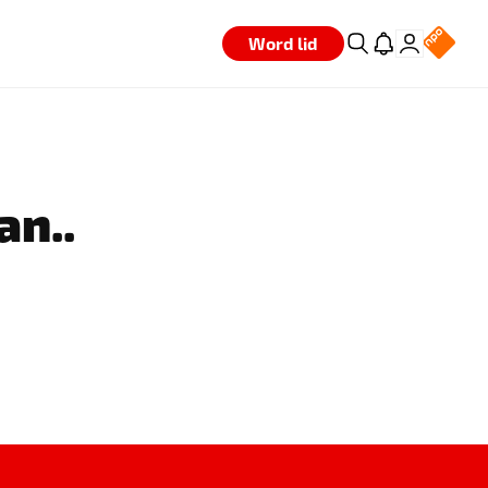
Word lid
an..