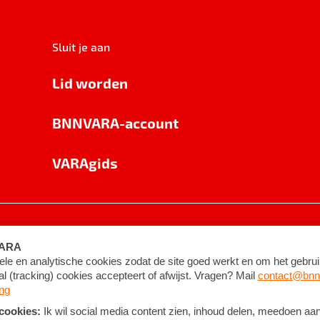
Sluit je aan
Lid worden
BNNVARA-account
VARAgids
voorwaarden
©
2026
BNNVARA