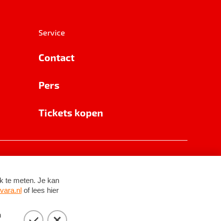
Service
Contact
Pers
Tickets kopen
RSIN 8531 62 402