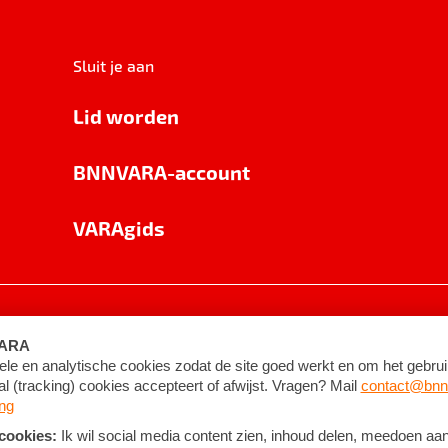
Sluit je aan
Lid worden
BNNVARA-account
VARAgids
voorwaarden
©
2026
BNNVARA