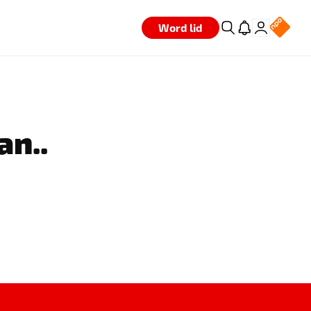
Word lid
an..