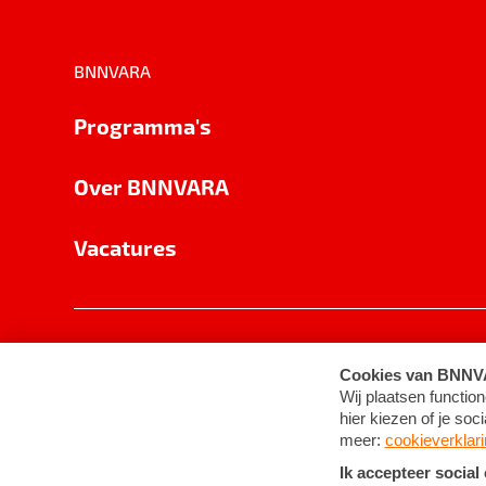
BNNVARA
Programma's
Over BNNVARA
Vacatures
Privacy
Cookie-instellingen
Algemene 