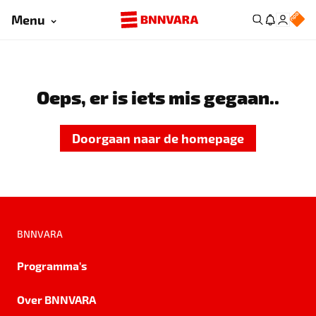
Menu
Oeps, er is iets mis gegaan..
Doorgaan naar de homepage
BNNVARA
Programma's
Over BNNVARA