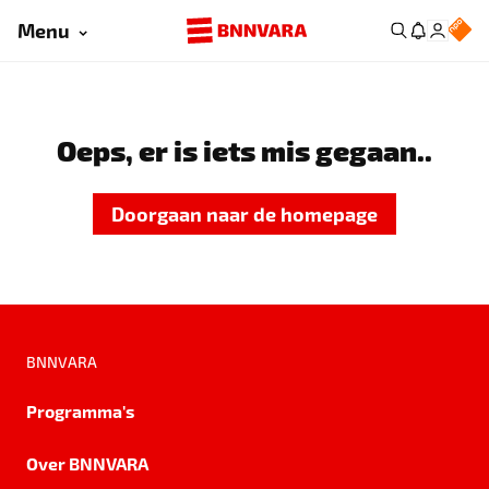
Menu
Oeps, er is iets mis gegaan..
Doorgaan naar de homepage
BNNVARA
Programma's
Over BNNVARA